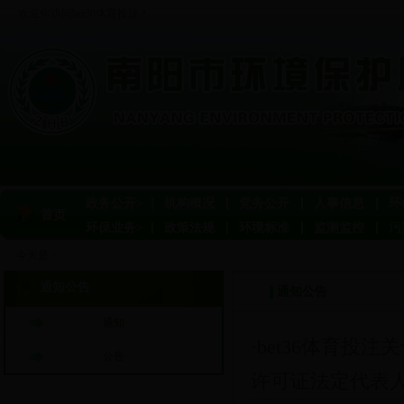
欢迎你访问bet36体育投注！
政务公开>
机构概况
党务公开
人事信息
环
首页
环保业务>
政策法规
环境标准
监测监控
污
今天是：
通知公告
通知公告
通知
·bet36体育
公告
许可证法定代表