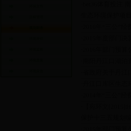
·bet36体育投
环保文件
生态环境保护项目资
目标管理
·2016年“三公
规划财务
·2015年度部门
环境评价
·2016年部门预算
环境监察
·南阳丹江口湖泊
环境质量
·省政府关于丹江
环境应急
·丹江口库区生态
·2014年“三公”经
·【宛环文[2015
保护十三五规划编制
·2015年部门预算