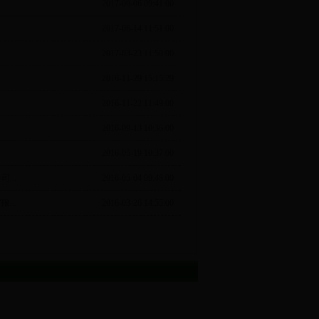
2017-09-06 09:41:00
2017-06-14 11:51:00
2017-03-23 11:50:00
2016-11-29 15:15:29
2016-11-22 11:49:00
2016-09-13 10:36:00
2016-05-19 10:37:00
...
2016-05-04 09:48:00
...
2016-03-26 14:55:00