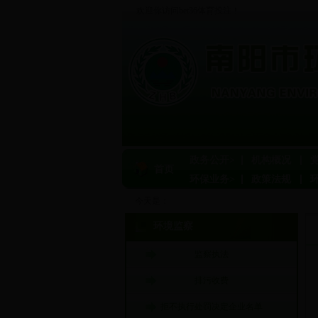
欢迎你访问bet36体育投注！
政务公开>
机构概况
首页
环保业务>
政策法规
今天是：
环境监察
监察执法
排污收费
拒不执行处罚决定企业名单