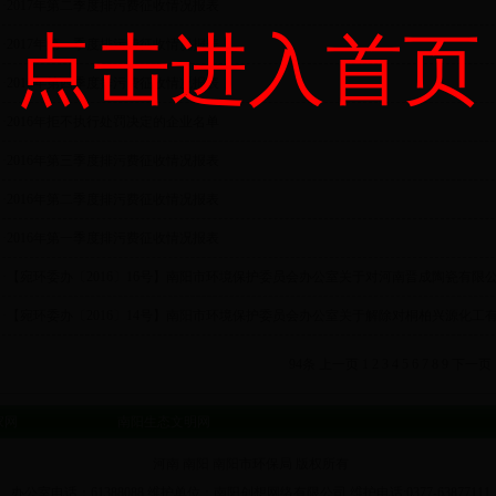
·2017年第二季度排污费征收情况报表
点击进入首页
·2017年第一季度排污费征收情况报表
·2016年第四季度排污费征收情况报表
·2016年拒不执行处罚决定的企业名单
·2016年第三季度排污费征收情况报表
·2016年第二季度排污费征收情况报表
·2016年第一季度排污费征收情况报表
·【宛环委办〔2016〕16号】南阳市环境保护委员会办公室关于对河南晋成陶瓷有限公司
·【宛环委办〔2016〕14号】南阳市环境保护委员会办公室关于解除对桐柏兴源化工有限
94条
上一页
1
2
3
4
5
6
7
8
9
下一页
家网
南阳生态文明网
河南 南阳 南阳市环保局 版权所有
办公室电话：61388088 维护单位：南阳创想网络有限公司 维护电话:0377-63877111