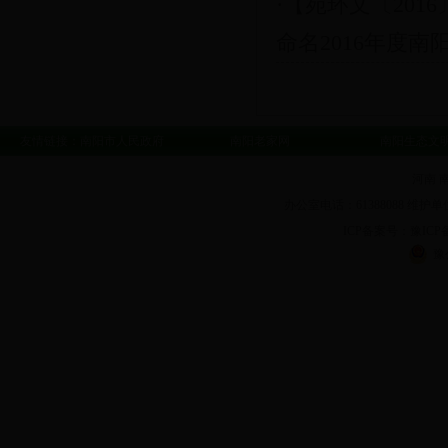
·【宛环文〔2016
命名2016年度南阳.
友情链接：
南阳市人民政府
南阳老家网
南阳生态文
河南 
办公室电话：61388088 维护单
ICP备案号：豫ICP备1
豫