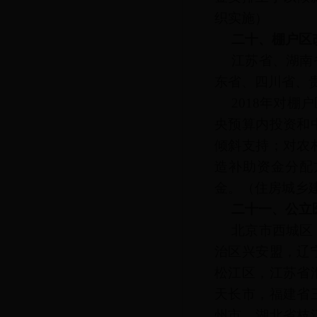
织实施）
二十、棚户区
江苏省、湖南
东省、四川省、
2018年对
央预算内投资和
倾斜支持；对农
造补助资金分配
金。
（住房城乡
二十一、公立
北京市西城区
治区兴安盟，辽
松江区，江苏省
天长市，福建省
州市，湖北省枝