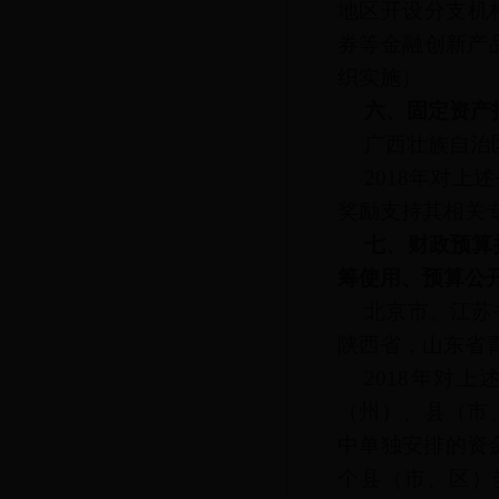
地区开设分支机
券等金融创新产
织实施）
六、固定资产
广西壮族自治
2018年对
奖励支持其相关
七、财政预算
筹使用、预算公
北京市、江苏
陕西省，山东省
2018年对
（州）、县（市
中单独安排的资
个县（市、区）