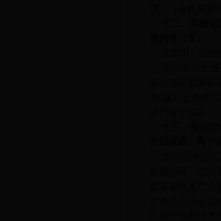
理。
（自然资源
十二、实施创
显的省（市）
北京市、山西
2018年对
新示范区或国家
内1家符合条件
术产业开发区。
十三、推动双
大胆探索、勇于
北京市海淀区
市杨浦区、江苏
肥高新技术产业
空港经济综合实
区南宁高新技术