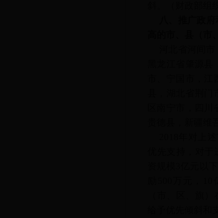
斜。
（财政部组
八、推广政府
高的市、县（市
河北省河间市
黑龙江省肇源县
市、宁国市，江
县，湖北省荆门
区南宁市，四川
贵德县，新疆维
2018年对
优先支持，对于
资规模3亿元以下
励500万元，1
（市、区、旗）在
给予优先倾斜和