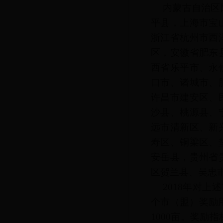
内蒙古自治区
平县，上海市宝
浙江省杭州市西
区，安徽省肥东
西省乐平市、永
口市、诸城市、
许昌市建安区、
沙县、桃源县、
远市清新区、新
寿区、铜梁区、
安岳县，贵州省
区贺兰县、吴忠
2018年对
个市（盟）奖励
1000亩。奖励