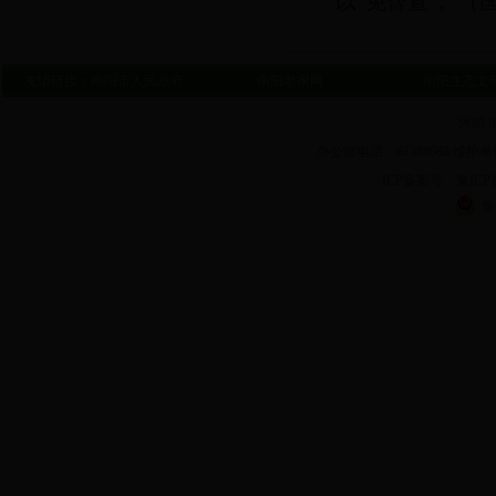
以“免督查”。
（
友情链接：
南阳市人民政府
南阳老家网
南阳生态文
河南 
办公室电话：61388088 维护单
ICP备案号：豫ICP备1
豫