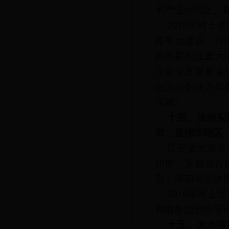
术产业示范区、
2018年对
撑平台建设，在
的创新创业重大
小企业发展基金
在大众创业万众
实施）
十四、推动实
市、直辖市辖区
辽宁省大连市
州市，安徽省合
市，湖南省长沙
2018年对
和服务型制造等
十五、大力培