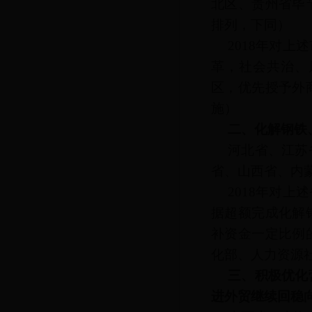
北区、贵州省毕
排列，下同）
2018年对
革，社会共治、
区，优先授予外
施）
二、化解钢铁
河北省、江苏
省、山西省、内
2018年对
据超额完成化解
补资金一定比例
化部、人力资源
三、积极优化
进外贸继续回稳