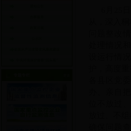
通知公告
6月25
办事服务
从，深入桐
政策法规
问题整改
公示区
处理
情况
全面从严治党暨党风廉政建设
设
运行情
中央环境保护督察“回头看”
护，高度重
专题专栏
更多
各县区
党
办、
亲自
位不放过
放过、不
组
确保问题