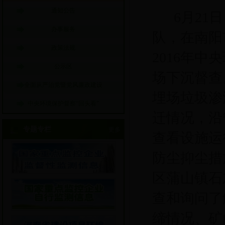
通知公告
6
月21
办事服务
队，在南阳
政策法规
2016年
公示区
场下沉督查
全面从严治党暨党风廉政建设
埋场垃圾渗
中央环境保护督察“回头看”
迁情况，沿
专题专栏
更多
查看设施运
防尘抑尘措
区蒲山镇石
查和询问了
缔情况、矿