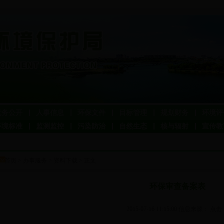
党务公开
人事信息
环保文件
目标管理
规划财务
环境评
环境标准
监测监控
污染防治
自然生态
核与辐射
宣传教
首页
>
办事服务
>
资料下载
> 正文
环保审查备案表
2015-07-16 11:15:00 信息来源： 点