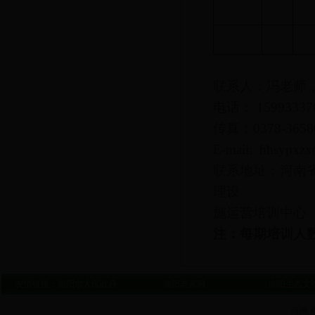
联系人：冯老师
电话： 159933
传真：0378-3658
E-mail: hhsypxz
联系地址：河南
理设
施运营培训中心 
注：每期培训人
友情链接：
南阳市人民政府
南阳老家网
南阳生态文
河南 