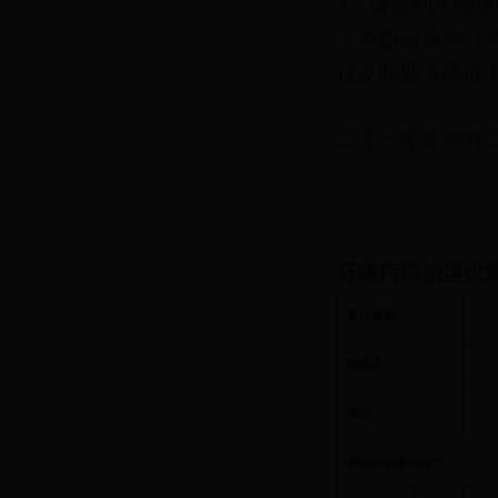
3、请收到入学
人身份证原件（
证及职业
二零一零年六月
环境污染治理设施
单位名称
联系人
地址
参加培训名单如下：