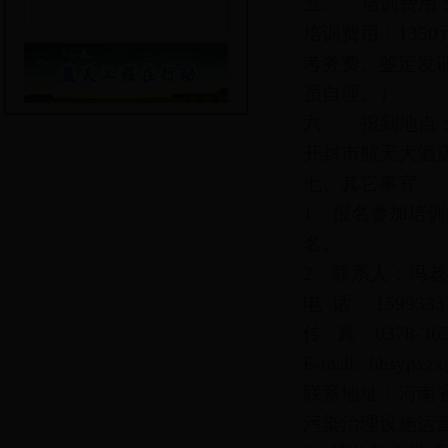
五、 培训费用
培训费用：135
考务费、鉴定发
员自理。）
六、 报到地点
开封市航天大酒店
七、其它事宜：
1、报名参加培
名。
2、联系人：冯
电 话： 159933
传 真：0378-365
E-mail:
hhsypxz
联系地址：河南
污染治理设施运营