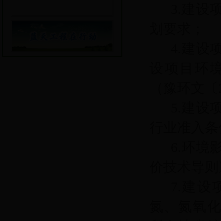
3.建
划要求；
4.建
设项目环
（豫环文〔2
5.建
行业准入条
6.环
价技术导则
7.建
氮、氮氧