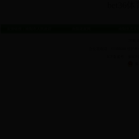
bet36
友情链接：
南阳市人民政府
南阳老家网
南阳生态文
河南 
办公室电话：61388088 维护单
ICP备案号：豫ICP备1
豫