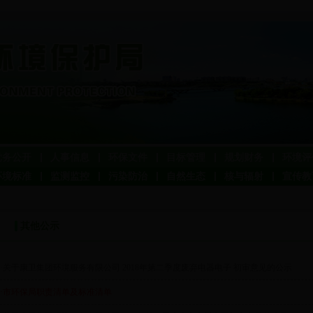
党务公开
人事信息
环保文件
目标管理
规划财务
环境评
环境标准
监测监控
污染防治
自然生态
核与辐射
宣传教
其他公示
·关于康卫集团环境服务有限公司 2018年第二季度废弃电器电子 初审意见的公示
·市环保局职责清单及标准清单