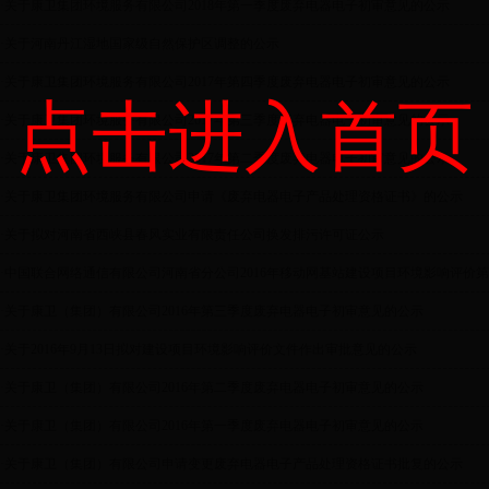
·关于康卫集团环境服务有限公司2018年第一季度废弃电器电子初审意见的公示
·关于河南丹江湿地国家级自然保护区调整的公示
·关于康卫集团环境服务有限公司2017年第四季度废弃电器电子初审意见的公示
点击进入首页
·关于康卫集团环境服务有限公司2017年第三季度废弃电器电子初审意见的公示
·关于康卫集团环境服务有限公司2017年第二季度废弃电器电子初审意见的公示
·关于康卫集团环境服务有限公司申请《废弃电器电子产品处理资格证书》的公示
·关于拟对河南省西峡县春风实业有限责任公司换发排污许可证公示
·中国联合网络通信有限公司河南省分公司2016年移动网基站建设项目环境影响评价
·关于康卫（集团）有限公司2016年第三季度废弃电器电子初审意见的公示
·关于2016年9月13日拟对建设项目环境影响评价文件作出审批意见的公示
·关于康卫（集团）有限公司2016年第二季度废弃电器电子初审意见的公示
·关于康卫（集团）有限公司2016年第一季度废弃电器电子初审意见的公示
·关于康卫（集团）有限公司申请变更废弃电器电子产品处理资格证书批复的公示