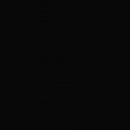
2018-04-12 15:10:03
2018-01-17 09:40:00
2018-01-15 14:55:00
2017-10-17 15:47:00
2017-07-12 10:21:00
2016-12-26 17:16:00
2016-11-04 09:21:35
第一次
2016-10-12 10:42:51
2016-10-11 16:15:00
2016-09-13 16:47:02
2016-07-11 17:13:00
2016-04-13 15:41:00
2016-01-20 16:01:56