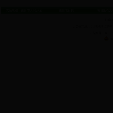
友情链接：
南阳市人民政府
南阳老家网
南阳生态文
河南 
办公室电话：61388088 维护单
ICP备案号：豫ICP备
豫