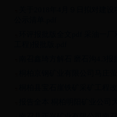
关于2018年4月９日拟对建
公示清单.pdf
环评报批版全文pdf 采油一
工程)报批版.pdf
南召鑫琦方解石 磨石沟4.3报批
桐柏京钢矿业有限公司马庄萤石
桐柏县宝石崖铁矿采矿工程改建
报告全本 桐柏明阳矿业公司大
南召县正兴矿业有限公司南