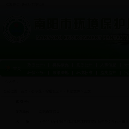
欢迎你访问bet36体育投注！
政务公开>
机构概况
党务公开
人事信息
环
首页
环保业务>
政策法规
环境标准
监测监控
污
今天是：
当前位置：
首页
>
公示区
>
拟批复公示
>
其他文件
> 正文
索 引 号:
发布单位:
南阳市环保局
名 称:
关于2018年4月9日拟对建设项目环境影响评价文件作出审