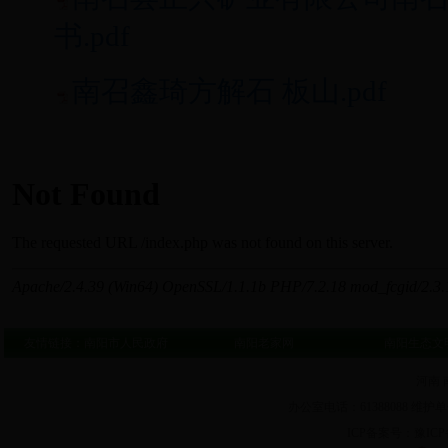
书.pdf
南召鑫琦方解石 板山.pdf
友情链接：
南阳市人民政府
南阳老家网
南阳生态文
河南 
办公室电话：61388088 维护单
ICP备案号：豫ICP备